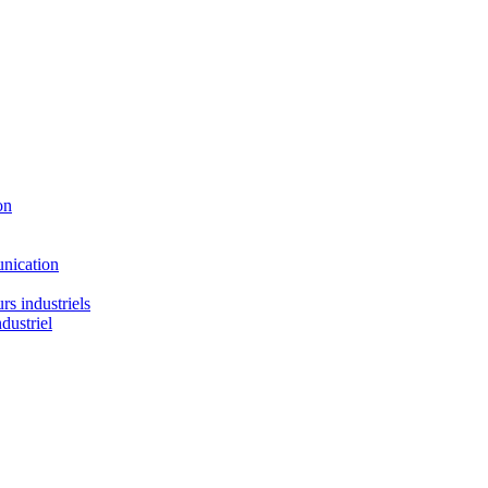
on
nication
urs industriels
dustriel