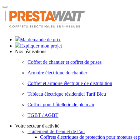
Toggle
navigation
Ma demande de prix
Expliquer mon projet
Nos réalisations
Coffret de chantier et coffret de prises
Armoire électrique de chantier
Coffret et armoire électrique de distribution
Tableau électrique résidentiel Tarif Bleu
Coffret pour hôtellerie de plein air
TGBT / AGBT
Votre secteur d'activité
Traitement de l’eau et de l’air
Coffrets électriques de protection pour moteurs et