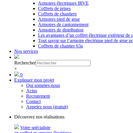
Armoires électriques IRVE
Coffrets de prises
Coffrets de chantiers
Armoires pied de grue
Armoires de cantonnement
Armoires de distribution
Les avantages d’un coffret électrique extérieur de q
Tout savoir sur l’armoire électrique pied de grue p
Coffrets de chantier 63a
Nos services
Rechercher
×
0
Expliquer mon projet
Qui sommes-nous
Actus
Recrutement
Contact
Appelez nous (gratuit)
Découvrez nos réalisations
Votre spécialiste
en coffret et armoire électrique