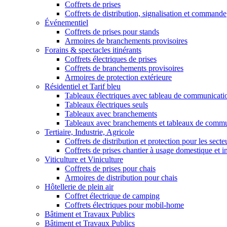
Coffrets de prises
Coffrets de distribution, signalisation et commande
Événementiel
Coffrets de prises pour stands
Armoires de branchements provisoires
Forains & spectacles itinérants
Coffrets électriques de prises
Coffrets de branchements provisoires
Armoires de protection extérieure
Résidentiel et Tarif bleu
Tableaux électriques avec tableau de communicati
Tableaux électriques seuls
Tableaux avec branchements
Tableaux avec branchements et tableaux de commu
Tertiaire, Industrie, Agricole
Coffrets de distribution et protection pour les secte
Coffrets de prises chantier à usage domestique et in
Viticulture et Viniculture
Coffrets de prises pour chais
Armoires de distribution pour chais
Hôtellerie de plein air
Coffret électrique de camping
Coffrets électriques pour mobil-home
Bâtiment et Travaux Publics
Bâtiment et Travaux Publics