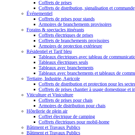
Coffrets de prises
Coffrets de distribution, signalisation et commande
Événementiel
Coffrets de prises pour stands
Armoires de branchements provisoires
Forains & spectacles itinérants
Coffrets électriques de prises
Coffrets de branchements provisoires
Armoires de protection extérieure
Résidentiel et Tarif bleu
Tableaux électriques avec tableau de communicati
Tableaux électriques seuls
Tableaux avec branchements
Tableaux avec branchements et tableaux de commu
Tertiaire, Industrie, Agricole
Coffrets de distribution et protection pour les secte
Coffrets de prises chantier à usage domestique et in
Viticulture et Viniculture
Coffrets de prises pour chais
Armoires de distribution pour chais
Hôtellerie de plein air
Coffret électrique de camping
Coffrets électriques pour mobil-home
Bâtiment et Travaux Publics
Bâtiment et Travaux Publics