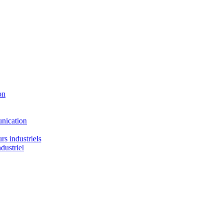
on
nication
urs industriels
dustriel