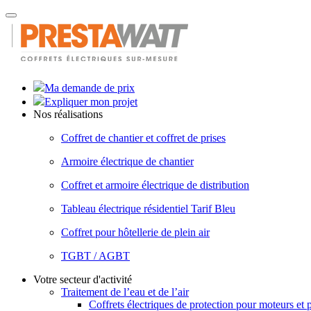
Toggle
navigation
Ma demande de prix
Expliquer mon projet
Nos réalisations
Coffret de chantier et coffret de prises
Armoire électrique de chantier
Coffret et armoire électrique de distribution
Tableau électrique résidentiel Tarif Bleu
Coffret pour hôtellerie de plein air
TGBT / AGBT
Votre secteur d'activité
Traitement de l’eau et de l’air
Coffrets électriques de protection pour moteurs et